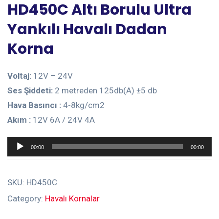
HD450C Altı Borulu Ultra
Yankılı Havalı Dadan
Korna
Voltaj:
12V – 24V
Ses Şiddeti:
2 metreden 125db(A) ±5 db
Hava Basıncı :
4-8kg/cm2
Akım :
12V 6A / 24V 4A
Ses
00:00
00:00
oynatıcı
SKU:
HD450C
Category:
Havalı Kornalar