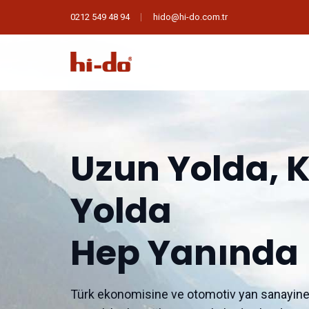
0212 549 48 94
hido@hi-do.com.tr
Uzun Yolda, K
Yolda
Hep Yanında
Türk ekonomisine ve otomotiv yan sanayin