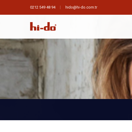
0212 549 48 94
hido@hi-do.com.tr