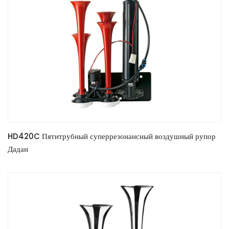
HD420C Пятитрубный суперрезонансный воздушный рупор
Дадан
READ MORE