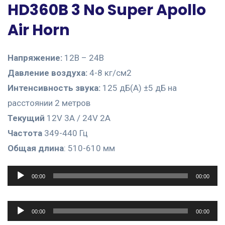
HD360B 3 No Super Apollo
Air Horn
Напряжение:
12В – 24В
Давление воздуха:
4-8 кг/см2
Интенсивность звука:
125 дБ(A) ±5 дБ на
расстоянии 2 метров
Текущий
12V 3A / 24V 2A
Частота
349-440 Гц
Общая длина
: 510-610 мм
Аудиоплеер
00:00
00:00
Аудиоплеер
00:00
00:00