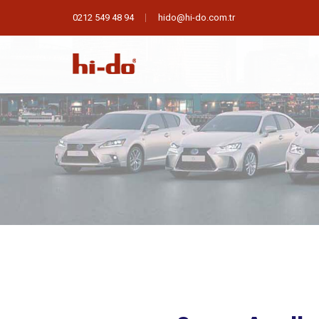
0212 549 48 94
hido@hi-do.com.tr