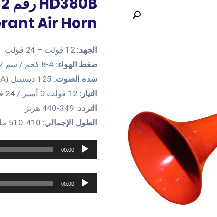
rant Air Horn
الجهد:
12 فولت – 24 فولت
ضغط الهواء:
4-8 كجم / سم 2
شدة الصوت:
125 ديسيبل (A) ± 5 ديسيبل من 2 متر
التيار:
12 فولت 3 أمبير / 24 فولت 2 أمبير
التردد:
349-440 هرتز
الطول الإجمالي:
410-510 ملم
مشغل
00:00
الصوت
مشغل
00:00
الصوت