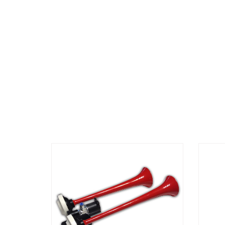
لزيادة
أعلى/
أو
أسفل
خفض
لزيادة
مستوى
أو
الصوت.
خفض
مستوى
الصوت.